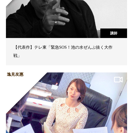
講師
【代表作】テレ東「緊急SOS！池の水ぜんぶ抜く大作
戦」
逸見友惠