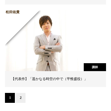
松田佑貴
講師
【代表作】「遥かなる時空の中で（平惟盛役）」
1
2