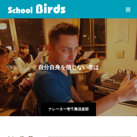
自
分
自
身
を
信
じ
な
い
者
は
必
ず
嘘
を
つ
く
ナレーター壱千萬倶楽部