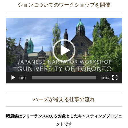
ションについてのワークショップを開催
動
画
プ
レ
ー
ヤ
ー
00:00
01:36
バーズが考える仕事の流れ
猪鹿蝶はフリーランスの方を対象としたキャスティングプロジェ
クトです