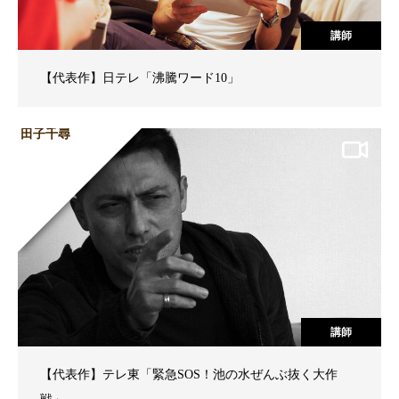
講師
【代表作】日テレ「沸騰ワード10」
田子千尋
講師
【代表作】テレ東「緊急SOS！池の水ぜんぶ抜く大作