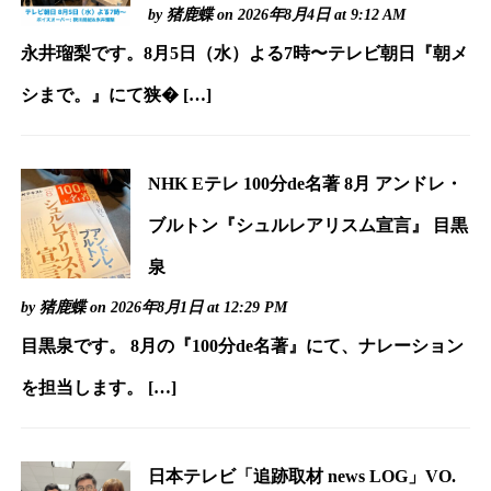
by
猪鹿蝶
on 2026年8月4日 at 9:12 AM
永井瑠梨です。8月5日（水）よる7時〜テレビ朝日『朝メ
シまで。』にて狭� […]
NHK Eテレ 100分de名著 8月 アンドレ・
ブルトン『シュルレアリスム宣言』 目黒
泉
by
猪鹿蝶
on 2026年8月1日 at 12:29 PM
目黒泉です。 8月の『100分de名著』にて、ナレーション
を担当します。 […]
日本テレビ「追跡取材 news LOG」VO.