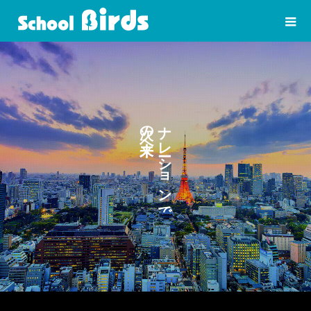
の
ナ
へ
レ
シ
ョ
ン
で