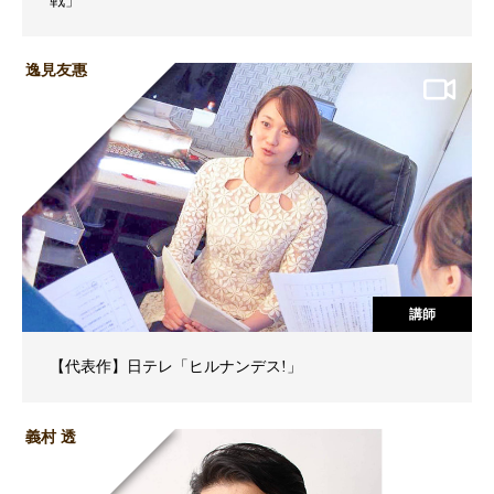
戦」
逸見友惠
講師
【代表作】日テレ「ヒルナンデス!」
義村 透