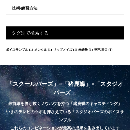
技術/練習方法
タグ別で検索する
ボイスサンプル
(1)
メンタル
(1)
リップノイズ
(1)
未経験
(1)
発声/滑舌
(1)
「スクールバーズ」×「猪鹿蝶」×「スタジオ
バーズ」
最前線を勝ち抜くノウハウを持つ「猪鹿蝶のキャスティング」
いまのテレビのツボを押さえている「スタジオバーズのボイスサ
ンプル
これらのコンビネーションが最高の成果を生み出しています