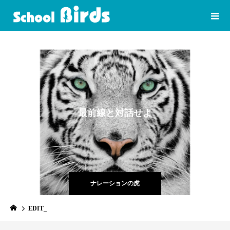
最
前
線
と
対
話
せ
よ
虎
よ
ナレーションの虎
EDIT_