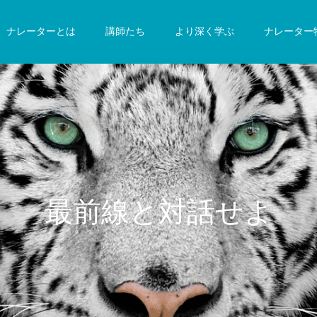
ナレーターとは
講師たち
より深く学ぶ
ナレーター
最
前
線
と
対
話
せ
よ
虎
よ
、
虎
よ
！