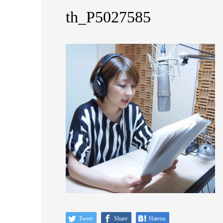
th_P5027585
Tweet
Share
Hatena