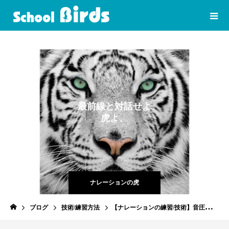
最
前
線
と
対
話
せ
よ
虎
よ
、
虎
よ
！
ナレーションの虎
ブログ
技術/練習方法
【ナレーションの練習/技術】音圧をあげるための発声練習